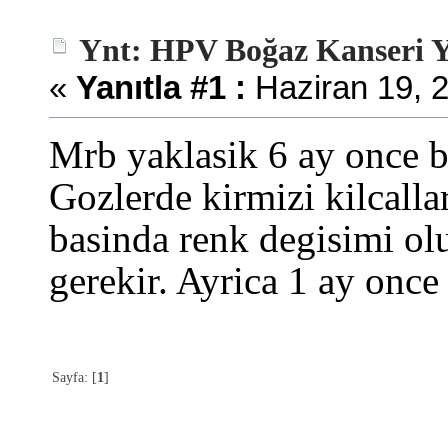
Ynt: HPV Boğaz Kanseri 
«
Yanıtla #1 :
Haziran 19, 2
Mrb yaklasik 6 ay once b
Gozlerde kirmizi kilcalla
basinda renk degisimi o
gerekir. Ayrica 1 ay onc
Sayfa: [
1
]