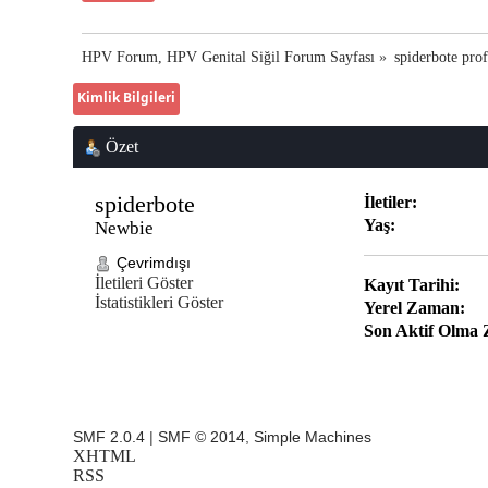
HPV Forum, HPV Genital Siğil Forum Sayfası
»
spiderbote prof
Kimlik Bilgileri
Özet
spiderbote 
İletiler:
Yaş:
Newbie
Çevrimdışı
İletileri Göster
Kayıt Tarihi:
İstatistikleri Göster
Yerel Zaman:
Son Aktif Olma
SMF 2.0.4
|
SMF © 2014
,
Simple Machines
XHTML
RSS