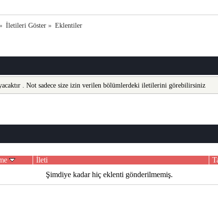
»
İletileri Göster
»
Eklentiler
acaktır . Not sadece size izin verilen bölümlerdeki iletilerini görebilirsiniz
lme
İleti
T
Şimdiye kadar hiç eklenti gönderilmemiş.