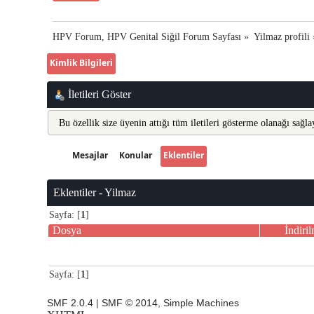
HPV Forum, HPV Genital Siğil Forum Sayfası
»
Yilmaz profili
Kimlik Bilgileri
İletileri Göster
Bu özellik size üyenin attığı tüm iletileri gösterme olanağı sağlay
Mesajlar
Konular
Eklentiler
Eklentiler - Yilmaz
Sayfa: [
1
]
Dosya
İndiri
Sayfa: [
1
]
SMF 2.0.4
|
SMF © 2014
,
Simple Machines