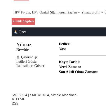
HPV Forum, HPV Genital Siğil Forum Sayfası
»
Yilmaz profili
»
Kimlik Bilgileri
Özet
Yilmaz 
İletiler:
Yaş:
Newbie
Çevrimdışı
İletileri Göster
Kayıt Tarihi:
İstatistikleri Göster
Yerel Zaman:
Son Aktif Olma Zamanı:
SMF 2.0.4
|
SMF © 2014
,
Simple Machines
XHTML
RSS