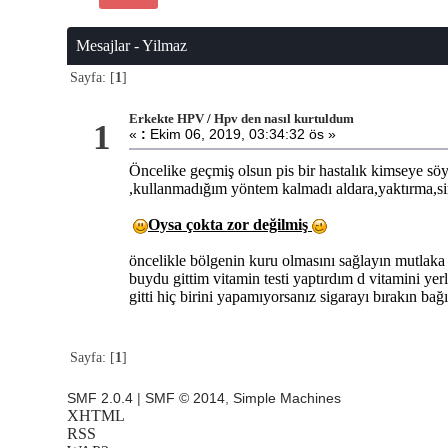
Mesajlar - Yilmaz
Sayfa: [
1
]
Erkekte HPV
/
Hpv den nasıl kurtuldum
1
«
:
Ekim 06, 2019, 03:34:32 ös »
Öncelike geçmiş olsun pis bir hastalık kimseye sö
,kullanmadığım yöntem kalmadı aldara,yaktırma,sir
Oysa çokta zor değilmiş
öncelikle bölgenin kuru olmasını sağlayın mutlaka h
buydu gittim vitamin testi yaptırdım d vitamini ye
gitti hiç birini yapamıyorsanız sigarayı bırakın 
Sayfa: [
1
]
SMF 2.0.4
|
SMF © 2014
,
Simple Machines
XHTML
RSS