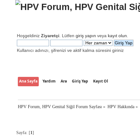
Hoşgeldiniz
Ziyaretçi
. Lütfen
giriş yapın
veya
kayıt olun
.
Kullanıcı adınızı, şifrenizi ve aktif kalma süresini giriniz
Ana Sayfa
Yardım
Ara
Giriş Yap
Kayıt Ol
HPV Forum, HPV Genital Siğil Forum Sayfası
»
HPV Hakkında
»
Sayfa: [
1
]