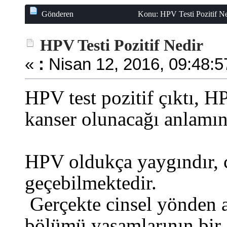
Gönderen
Konu: HPV Testi Pozitif Ne
HPV Testi Pozitif Nedir
«
:
Nisan 12, 2016, 09:48:5
HPV test pozitif çıktı, H
kanser olunacağı anlamın
HPV oldukça yaygındır, c
geçebilmektedir.
Gerçekte cinsel yönden a
bölümü yaşamlarının bir 