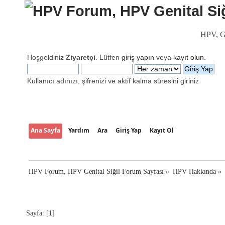
HPV, Ge
Hoşgeldiniz
Ziyaretçi
. Lütfen
giriş yapın
veya
kayıt olun
.
Kullanıcı adınızı, şifrenizi ve aktif kalma süresini giriniz
Ana Sayfa
Yardım
Ara
Giriş Yap
Kayıt Ol
HPV Forum, HPV Genital Siğil Forum Sayfası
»
HPV Hakkında
»
Sayfa: [
1
]