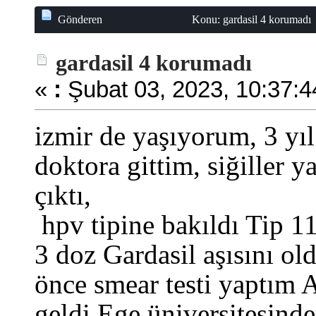
Gönderen
Konu: gardasil 4 korumadı 
gardasil 4 korumadı
«
:
Şubat 03, 2023, 10:37:4
izmir de yaşıyorum, 3 yıl
doktora gittim, siğiller y
çıktı,
hpv tipine bakıldı Tip 
3 doz Gardasil aşısını ol
önce smear testi yaptım
geldi.Ege üniversitesind