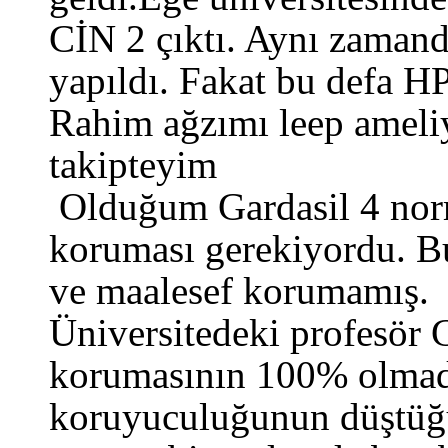
CİN 2 çıktı. Aynı zamand
yapıldı. Fakat bu defa 
Rahim ağzımı leep ameliya
takipteyim
Olduğum Gardasil 4 nor
koruması gerekiyordu. Bu
ve maalesef korumamış.
Üniversitedeki profesör G
korumasının 100% olmadığ
koruyuculuğunun düştüğün