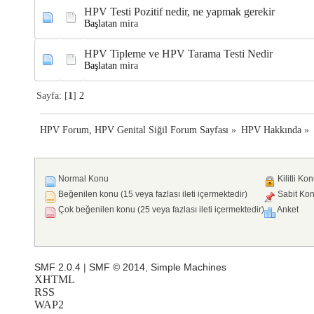
HPV Testi Pozitif nedir, ne yapmak gerekir
Başlatan
mira
HPV Tipleme ve HPV Tarama Testi Nedir
Başlatan
mira
Sayfa: [
1
]
2
HPV Forum, HPV Genital Siğil Forum Sayfası
»
HPV Hakkında
»
Normal Konu
Kilitli Ko
Beğenilen konu (15 veya fazlası ileti içermektedir)
Sabit Ko
Çok beğenilen konu (25 veya fazlası ileti içermektedir)
Anket
SMF 2.0.4
|
SMF © 2014
,
Simple Machines
XHTML
RSS
WAP2