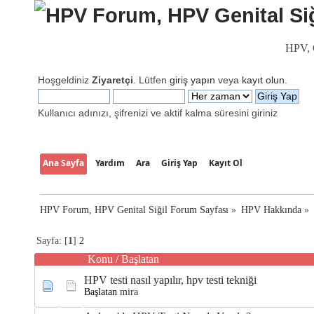
HPV, G
Hoşgeldiniz
Ziyaretçi
. Lütfen
giriş yapın
veya
kayıt olun
.
Kullanıcı adınızı, şifrenizi ve aktif kalma süresini giriniz
Ana Sayfa
Yardım
Ara
Giriş Yap
Kayıt Ol
HPV Forum, HPV Genital Siğil Forum Sayfası
»
HPV Hakkında
»
Sayfa: [
1
]
2
Konu
/
Başlatan
HPV testi nasıl yapılır, hpv testi tekniği
Başlatan
mira