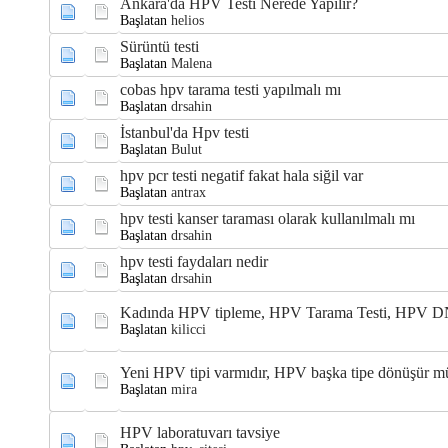
Ankara'da HPV Testi Nerede Yapılır?
Başlatan
helios
Sürüntü testi
Başlatan
Malena
cobas hpv tarama testi yapılmalı mı
Başlatan
drsahin
İstanbul'da Hpv testi
Başlatan
Bulut
hpv pcr testi negatif fakat hala siğil var
Başlatan
antrax
hpv testi kanser taraması olarak kullanılmalı mı
Başlatan
drsahin
hpv testi faydaları nedir
Başlatan
drsahin
Kadında HPV tipleme, HPV Tarama Testi, HPV DNA
Başlatan
kilicci
Yeni HPV tipi varmıdır, HPV başka tipe dönüşür m
Başlatan
mira
HPV laboratuvarı tavsiye