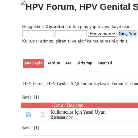
Hoşgeldiniz
Ziyaretçi
. Lütfen
giriş yapın
veya
kayıt olun
.
Kullanıcı adınızı, şifrenizi ve aktif kalma süresini giriniz
Ana Sayfa
Yardım
Ara
Giriş Yap
Kayıt Ol
HPV Forum, HPV Genital Siğil Forum Sayfası
»
Forum Hakkın
Sayfa: [
1
]
Konu
/
Başlatan
Kullanıcılar İçin Yasal Uyarı
Başlatan
hpv
Sayfa: [
1
]