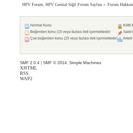
HPV Forum, HPV Genital Siğil Forum Sayfası
»
Forum Hakkın
Normal Konu
Kilitli
Beğenilen konu (15 veya fazlası ileti içermektedir)
Sabit
Çok beğenilen konu (25 veya fazlası ileti içermektedir)
Anket
SMF 2.0.4
|
SMF © 2014
,
Simple Machines
XHTML
RSS
WAP2