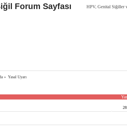
HPV, Genital Siğiller 
da
»
Yasal Uyarı
Yan
28