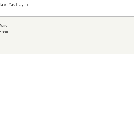
da
»
Yasal Uyarı
 Konu
 Konu