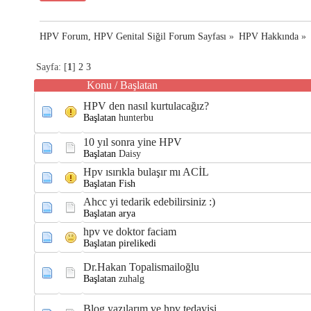
HPV Forum, HPV Genital Siğil Forum Sayfası
»
HPV Hakkında
»
Sayfa: [
1
]
2
3
Konu
/
Başlatan
HPV den nasıl kurtulacağız?
Başlatan
hunterbu
10 yıl sonra yine HPV
Başlatan
Daisy
Hpv ısırıkla bulaşır mı ACİL
Başlatan Fish
Ahcc yi tedarik edebilirsiniz :)
Başlatan arya
hpv ve doktor faciam
Başlatan pirelikedi
Dr.Hakan Topalismailoğlu
Başlatan
zuhalg
Blog yazılarım ve hpv tedavisi