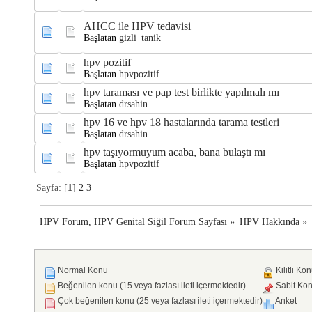
AHCC ile HPV tedavisi
Başlatan
gizli_tanik
hpv pozitif
Başlatan
hpvpozitif
hpv taraması ve pap test birlikte yapılmalı mı
Başlatan
drsahin
hpv 16 ve hpv 18 hastalarında tarama testleri
Başlatan
drsahin
hpv taşıyormuyum acaba, bana bulaştı mı
Başlatan
hpvpozitif
Sayfa: [
1
]
2
3
HPV Forum, HPV Genital Siğil Forum Sayfası
»
HPV Hakkında
»
Normal Konu
Kilitli Ko
Beğenilen konu (15 veya fazlası ileti içermektedir)
Sabit Ko
Çok beğenilen konu (25 veya fazlası ileti içermektedir)
Anket