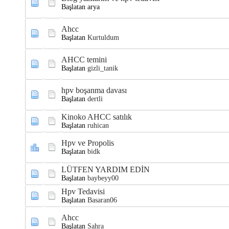
Başlatan arya
Ahcc
Başlatan
Kurtuldum
AHCC temini
Başlatan
gizli_tanik
hpv boşanma davası
Başlatan
dertli
Kinoko AHCC satılık
Başlatan
ruhican
Hpv ve Propolis
Başlatan
bidk
LÜTFEN YARDIM EDİN
Başlatan
baybeyy00
Hpv Tedavisi
Başlatan
Basaran06
Ahcc
Başlatan
Sahra