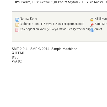
HPV Forum, HPV Genital Siğil Forum Sayfası
»
HPV ve Kanser Ta
Normal Konu
Kilitli Ko
Beğenilen konu (15 veya fazlası ileti içermektedir)
Sabit Ko
Çok beğenilen konu (25 veya fazlası ileti içermektedir)
Anket
SMF 2.0.4
|
SMF © 2014
,
Simple Machines
XHTML
RSS
WAP2