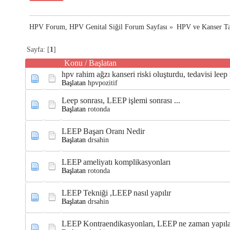
HPV Forum, HPV Genital Siğil Forum Sayfası
»
HPV ve Kanser Ta
Sayfa: [
1
]
Konu
/
Başlatan
hpv rahim ağzı kanseri riski oluşturdu, tedavisi leep
Başlatan
hpvpozitif
Leep sonrası, LEEP işlemi sonrası ...
Başlatan
rotonda
LEEP Başarı Oranı Nedir
Başlatan
drsahin
LEEP ameliyatı komplikasyonları
Başlatan
rotonda
LEEP Tekniği ,LEEP nasıl yapılır
Başlatan
drsahin
LEEP Kontraendikasyonları, LEEP ne zaman yapıl