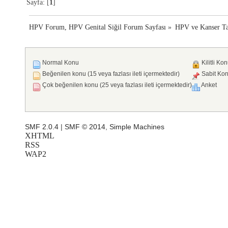
Sayfa: [
1
]
HPV Forum, HPV Genital Siğil Forum Sayfası
»
HPV ve Kanser Ta
Normal Konu
Kilitli Ko
Beğenilen konu (15 veya fazlası ileti içermektedir)
Sabit Ko
Çok beğenilen konu (25 veya fazlası ileti içermektedir)
Anket
SMF 2.0.4
|
SMF © 2014
,
Simple Machines
XHTML
RSS
WAP2