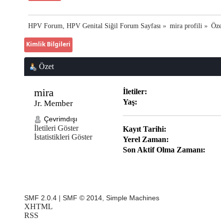
HPV Forum, HPV Genital Siğil Forum Sayfası
»
mira profili
»
Öze
Kimlik Bilgileri
Özet
mira 
İletiler:
Yaş:
Jr. Member
Çevrimdışı
İletileri Göster
Kayıt Tarihi:
İstatistikleri Göster
Yerel Zaman:
Son Aktif Olma Zamanı:
SMF 2.0.4
|
SMF © 2014
,
Simple Machines
XHTML
RSS