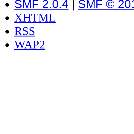
SMF 2.0.4
|
SMF © 20
XHTML
RSS
WAP2