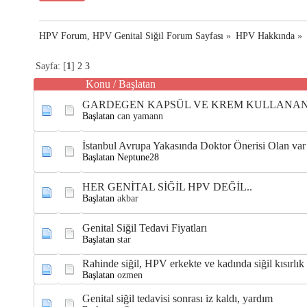
HPV Forum, HPV Genital Siğil Forum Sayfası
»
HPV Hakkında
»
Sayfa: [
1
]
2
3
Konu
/
Başlatan
GARDEGEN KAPSÜL VE KREM KULLANA
Başlatan
can yamann
İstanbul Avrupa Yakasında Doktor Önerisi Olan var
Başlatan Neptune28
HER GENİTAL SİĞİL HPV DEĞİL..
Başlatan
akbar
Genital Siğil Tedavi Fiyatları
Başlatan
star
Rahinde siğil, HPV erkekte ve kadında siğil kısırlık
Başlatan
ozmen
Genital siğil tedavisi sonrası iz kaldı, yardım