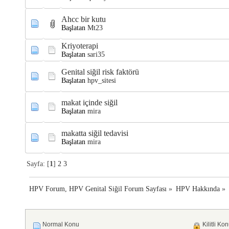
Ahcc bir kutu
Başlatan
Mt23
Kriyoterapi
Başlatan
sari35
Genital siğil risk faktörü
Başlatan
hpv_sitesi
makat içinde siğil
Başlatan
mira
makatta siğil tedavisi
Başlatan
mira
Sayfa: [
1
]
2
3
HPV Forum, HPV Genital Siğil Forum Sayfası
»
HPV Hakkında
»
Normal Konu
Kilitli Ko