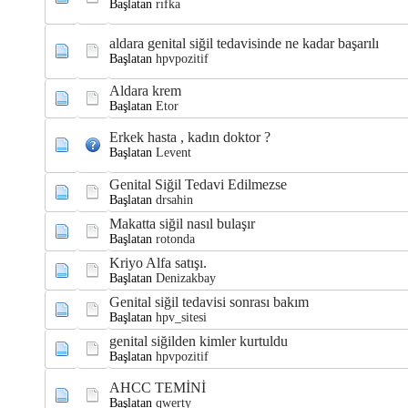
Başlatan
rıfka
aldara genital siğil tedavisinde ne kadar başarılı
Başlatan
hpvpozitif
Aldara krem
Başlatan
Etor
Erkek hasta , kadın doktor ?
Başlatan
Levent
Genital Siğil Tedavi Edilmezse
Başlatan
drsahin
Makatta siğil nasıl bulaşır
Başlatan
rotonda
Kriyo Alfa satışı.
Başlatan
Denizakbay
Genital siğil tedavisi sonrası bakım
Başlatan
hpv_sitesi
genital siğilden kimler kurtuldu
Başlatan
hpvpozitif
AHCC TEMİNİ
Başlatan
qwerty