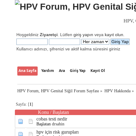
HPV, G
Hoşgeldiniz
Ziyaretçi
. Lütfen
giriş yapın
veya
kayıt olun
.
Kullanıcı adınızı, şifrenizi ve aktif kalma süresini giriniz
Ana Sayfa
Yardım
Ara
Giriş Yap
Kayıt Ol
HPV Forum, HPV Genital Siğil Forum Sayfası
»
HPV Hakkında
»
Sayfa: [
1
]
Konu
/
Başlatan
cobas testi nedir
Başlatan
drsahin
hpv için risk gurupları