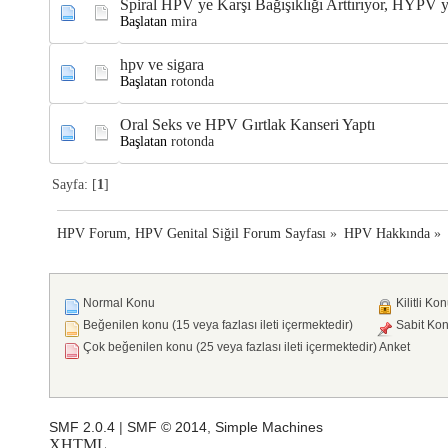
Spiral HPV ye Karşı Bağışıklığı Arttırıyor, HYPV 
Başlatan
mira
hpv ve sigara
Başlatan
rotonda
Oral Seks ve HPV Gırtlak Kanseri Yaptı
Başlatan
rotonda
Sayfa: [
1
]
HPV Forum, HPV Genital Siğil Forum Sayfası
»
HPV Hakkında
»
Normal Konu
Kilitli Ko
Beğenilen konu (15 veya fazlası ileti içermektedir)
Sabit Ko
Çok beğenilen konu (25 veya fazlası ileti içermektedir)
Anket
SMF 2.0.4
|
SMF © 2014
,
Simple Machines
XHTML