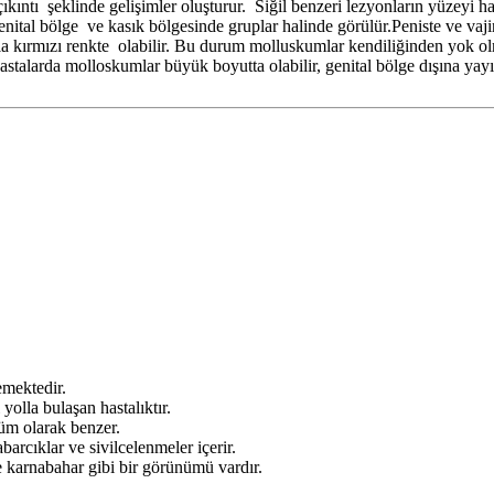
ıkıntı şeklinde gelişimler oluşturur. Siğil benzeri lezyonların yüzeyi h
nital bölge ve kasık bölgesinde gruplar halinde görülür.Peniste ve vaji
la kırmızı renkte olabilir. Bu durum molluskumlar kendiliğinden yok olm
stalarda molloskumlar büyük boyutta olabilir, genital bölge dışına yayıl
zemektedir.
 yolla bulaşan hastalıktır.
nüm olarak benzer.
arcıklar ve sivilcelenmeler içerir.
ve karnabahar gibi bir görünümü vardır.