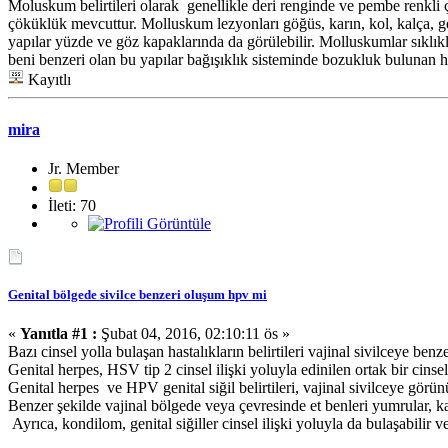
Moluskum belirtileri olarak genellikle deri renginde ve pembe renkli ç
çöküklük mevcuttur. Molluskum lezyonları göğüs, karın, kol, kalça, ge
yapılar yüzde ve göz kapaklarında da görülebilir. Molluskumlar sıklık
beni benzeri olan bu yapılar bağışıklık sisteminde bozukluk bulunan ha
Kayıtlı
mira
Jr. Member
İleti: 70
Genital bölgede sivilce benzeri oluşum hpv mi
«
Yanıtla #1 :
Şubat 04, 2016, 02:10:11 ös »
Bazı cinsel yolla bulaşan hastalıkların belirtileri vajinal sivilceye ben
Genital herpes, HSV tip 2 cinsel ilişki yoluyla edinilen ortak bir cinsel
Genital herpes ve HPV genital siğil belirtileri, vajinal sivilceye görü
Benzer şekilde vajinal bölgede veya çevresinde et benleri yumrular, kab
Ayrıca, kondilom, genital siğiller cinsel ilişki yoluyla da bulaşabilir 