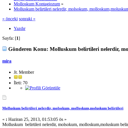
Molloskum Kontagiozum
»
Molluskum belirtileri nelerdir, molsokum, molloskum,moluskum 
« önceki
sonraki »
Yazdır
Sayfa: [
1
]
Gönderen
Konu: Molluskum belirtileri nelerdir, 
mira
Jr. Member
İleti: 70
Molluskum belirtileri nelerdir, molsokum, molloskum,moluskum belirtileri
«
:
Haziran 25, 2013, 01:53:05 ös »
Molluskum belirtileri nelerdir, molsokum, molloskum,moluskum belirt