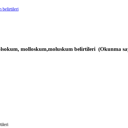
belirtileri
molsokum, molloskum,moluskum belirtileri (Okunma say
ileri