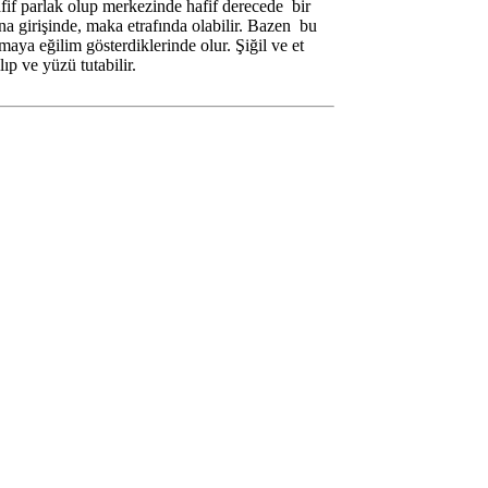
afif parlak olup merkezinde hafif derecede bir
na girişinde, maka etrafında olabilir. Bazen bu
aya eğilim gösterdiklerinde olur. Şiğil ve et
ıp ve yüzü tutabilir.