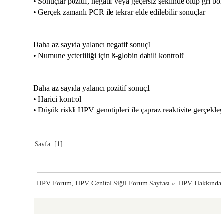
• Sonuçlar pozitif, negatif veya geçersiz şeklinde olup gri b
• Gerçek zamanlı PCR ile tekrar elde edilebilir sonuçlar
Daha az sayıda yalancı negatif sonuç1
• Numune yeterliliği için ß-globin dahili kontrolü
Daha az sayıda yalancı pozitif sonuç1
• Harici kontrol
• Düşük riskli HPV genotipleri ile çapraz reaktivite gerçekl
Sayfa: [
1
]
HPV Forum, HPV Genital Siğil Forum Sayfası
»
HPV Hakkınd