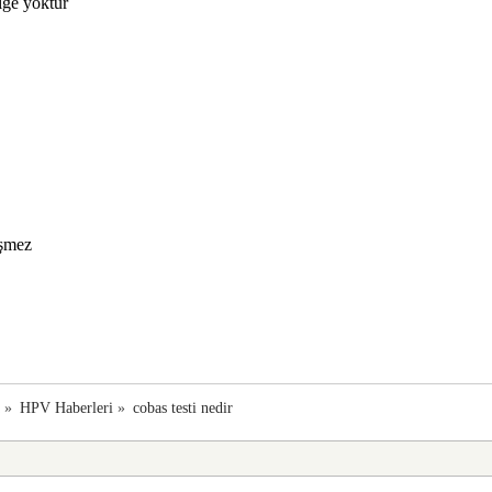
ölge yoktur
eşmez
a
»
HPV Haberleri
»
cobas testi nedir