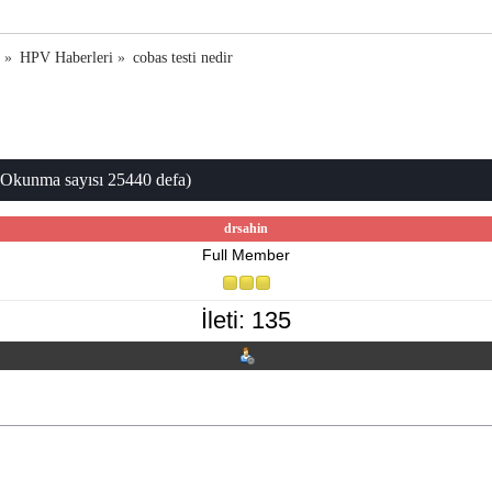
a
»
HPV Haberleri
»
cobas testi nedir
(Okunma sayısı 25440 defa)
drsahin
Full Member
İleti: 135