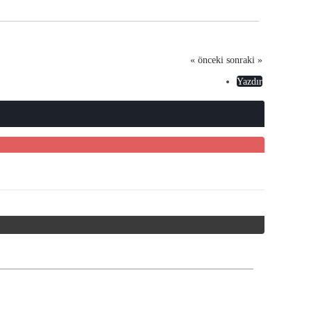
« önceki
sonraki »
Yazdır