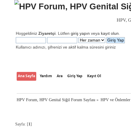
HPV, Ge
Hoşgeldiniz
Ziyaretçi
. Lütfen
giriş yapın
veya
kayıt olun
.
Kullanıcı adınızı, şifrenizi ve aktif kalma süresini giriniz
Ana Sayfa
Yardım
Ara
Giriş Yap
Kayıt Ol
HPV Forum, HPV Genital Siğil Forum Sayfası
»
HPV ve Önlemler
Sayfa: [
1
]