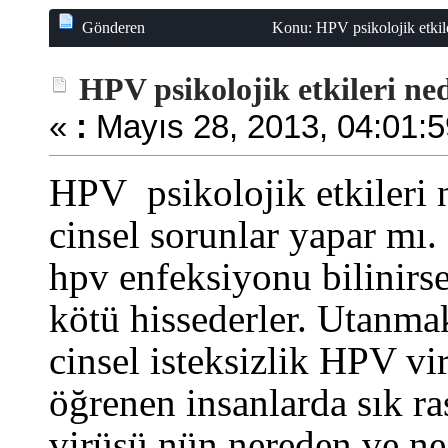
Gönderen
Konu: HPV psikolojik etkil
HPV psikolojik etkileri ne
«
:
Mayıs 28, 2013, 04:01:5
HPV psikolojik etkileri 
cinsel sorunlar yapar mı.
hpv enfeksiyonu bilinirse
kötü hissederler. Utanmak
cinsel isteksizlik HPV vi
öğrenen insanlarda sık ra
virüsü nün nereden ve ne