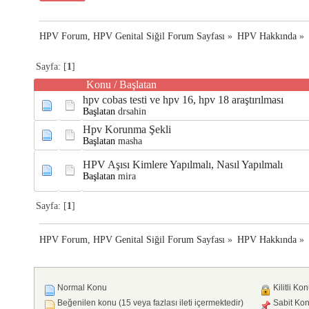
HPV Forum, HPV Genital Siğil Forum Sayfası
»
HPV Hakkında
»
Sayfa: [
1
]
Konu
/
Başlatan
hpv cobas testi ve hpv 16, hpv 18 araştırılması
Başlatan
drsahin
Hpv Korunma Şekli
Başlatan
masha
HPV Aşısı Kimlere Yapılmalı, Nasıl Yapılmalı
Başlatan
mira
Sayfa: [
1
]
HPV Forum, HPV Genital Siğil Forum Sayfası
»
HPV Hakkında
»
Normal Konu
Kilitli Ko
Beğenilen konu (15 veya fazlası ileti içermektedir)
Sabit Ko