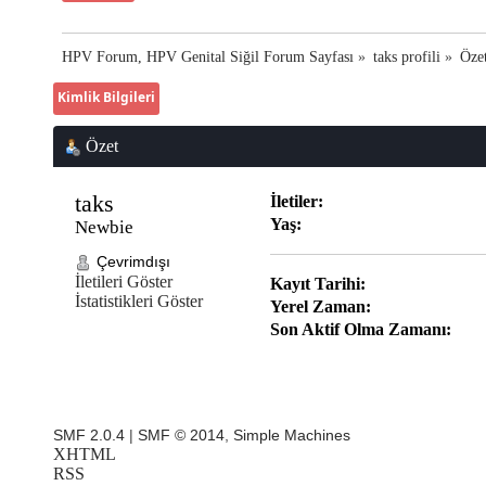
HPV Forum, HPV Genital Siğil Forum Sayfası
»
taks profili
»
Öze
Kimlik Bilgileri
Özet
taks 
İletiler:
Yaş:
Newbie
Çevrimdışı
İletileri Göster
Kayıt Tarihi:
İstatistikleri Göster
Yerel Zaman:
Son Aktif Olma Zamanı:
SMF 2.0.4
|
SMF © 2014
,
Simple Machines
XHTML
RSS