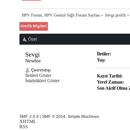
HPV Forum, HPV Genital Siğil Forum Sayfası
»
Sevgi profili
»
Kimlik Bilgileri
Özet
Sevgi 
İletiler:
Yaş:
Newbie
Çevrimdışı
İletileri Göster
Kayıt Tarihi:
İstatistikleri Göster
Yerel Zaman:
Son Aktif Olma
SMF 2.0.4
|
SMF © 2014
,
Simple Machines
XHTML
RSS