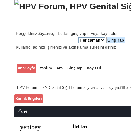
Hoşgeldiniz
Ziyaretçi
. Lütfen
giriş yapın
veya
kayıt olun
.
Kullanıcı adınızı, şifrenizi ve aktif kalma süresini giriniz
Ana Sayfa
Yardım
Ara
Giriş Yap
Kayıt Ol
HPV Forum, HPV Genital Siğil Forum Sayfası
»
yenibey profili
»
Kimlik Bilgileri
Özet
yenibey 
İletiler: