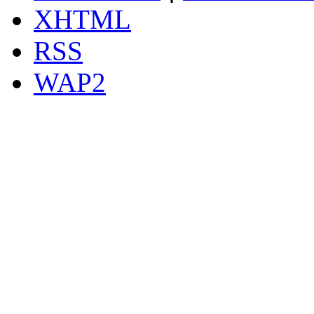
XHTML
RSS
WAP2