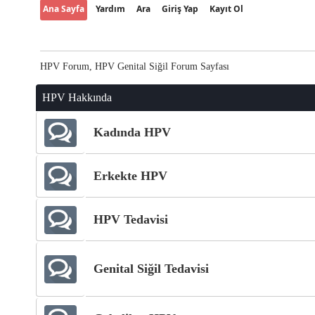
Ana Sayfa
Yardım
Ara
Giriş Yap
Kayıt Ol
HPV Forum, HPV Genital Siğil Forum Sayfası
HPV Hakkında
Kadında HPV
Erkekte HPV
HPV Tedavisi
Genital Siğil Tedavisi