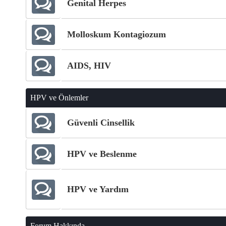
Genital Herpes
Molloskum Kontagiozum
AIDS, HIV
HPV ve Önlemler
Güvenli Cinsellik
HPV ve Beslenme
HPV ve Yardım
Forum Hakkında