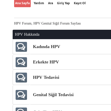
Ana Sayfa
Yardım
Ara
Giriş Yap
Kayıt Ol
HPV Forum, HPV Genital Siğil Forum Sayfası
HPV Hakkında
Kadında HPV
Erkekte HPV
HPV Tedavisi
Genital Siğil Tedavisi