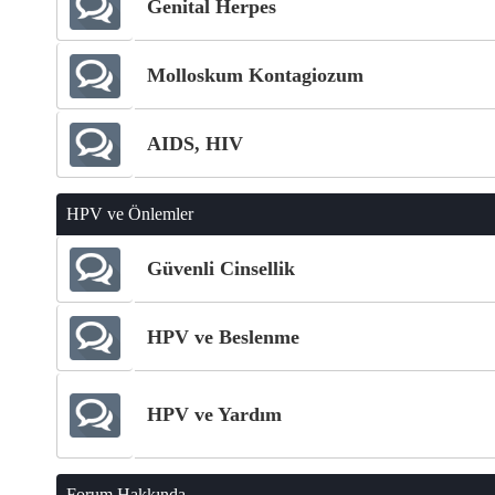
Genital Herpes
Molloskum Kontagiozum
AIDS, HIV
HPV ve Önlemler
Güvenli Cinsellik
HPV ve Beslenme
HPV ve Yardım
Forum Hakkında