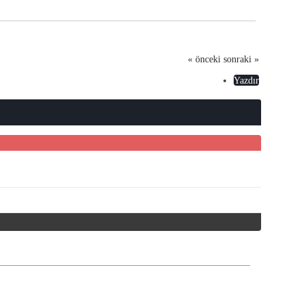
« önceki
sonraki »
Yazdır