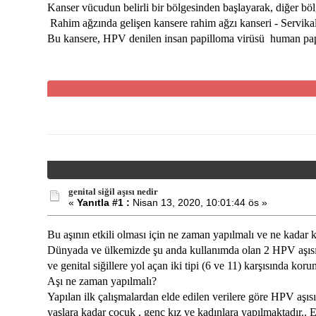
Kanser vücudun belirli bir bölgesinden başlayarak, diğer bölg
Rahim ağzında gelişen kansere rahim ağzı kanseri - Servikal
Bu kansere, HPV denilen insan papilloma virüsü human pap
genital siğil aşısı nedir
«
Yanıtla #1 :
Nisan 13, 2020, 10:01:44 ös »
Bu aşının etkili olması için ne zaman yapılmalı ve ne kadar
Dünyada ve ülkemizde şu anda kullanımda olan 2 HPV aşısı bul
ve genital siğillere yol açan iki tipi (6 ve 11) karşısında k
Aşı ne zaman yapılmalı?
Yapılan ilk çalışmalardan elde edilen verilere göre HPV aşıs
yaşlara kadar çocuk , genç kız ve kadınlara yapılmaktadır..