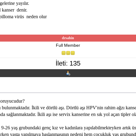
elerine yayılır.
 kanser denir.
illoma virüs neden olur
drsahin
Full Member
İleti: 135
 koruyucudur?
unmaktadır. İkili ve dörtlü aşı. Dörtlü aşı HPV'nin rahim ağzı kanseri
orunda sağlanmaktadır. İkili aşı ise servix kanserine en sık yol açan tip
ı 9-26 yaş grubundaki genç kız ve kadınlara yapılabilmekteyken artık üs
 Erken yaşta yapılmaya başlanmasının nedeni hem çocukluk yaş grubunda