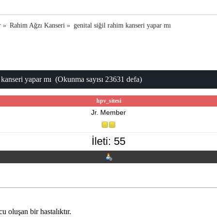
r
»
Rahim Ağzı Kanseri
»
genital siğil rahim kanseri yapar mı
m kanseri yapar mı (Okunma sayısı 23631 defa)
hpv_sitesi
Jr. Member
İleti: 55
 oluşan bir hastalıktır.