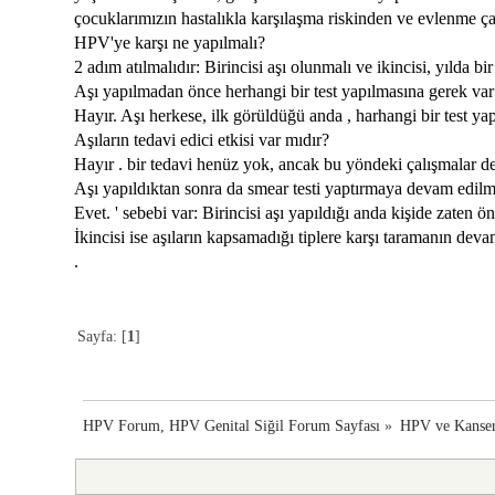
çocuklarımızın hastalıkla karşılaşma riskinden ve evlenme ça
HPV'ye karşı ne yapılmalı?
2 adım atılmalıdır: Birincisi aşı olunmalı ve ikincisi, yılda 
Aşı yapılmadan önce herhangi bir test yapılmasına gerek var
Hayır. Aşı herkese, ilk görüldüğü anda , harhangi bir test ya
Aşıların tedavi edici etkisi var mıdır?
Hayır . bir tedavi henüz yok, ancak bu yöndeki çalışmalar de
Aşı yapıldıktan sonra da smear testi yaptırmaya devam edilm
Evet. ' sebebi var: Birincisi aşı yapıldığı anda kişide zaten ö
İkincisi ise aşıların kapsamadığı tiplere karşı taramanın devam
.
Sayfa: [
1
]
HPV Forum, HPV Genital Siğil Forum Sayfası
»
HPV ve Kanse