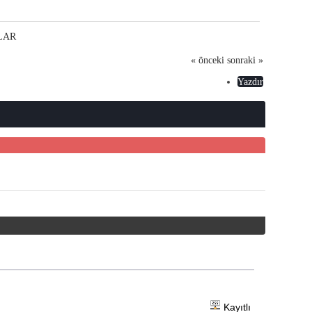
LAR
« önceki
sonraki »
Yazdır
Kayıtlı