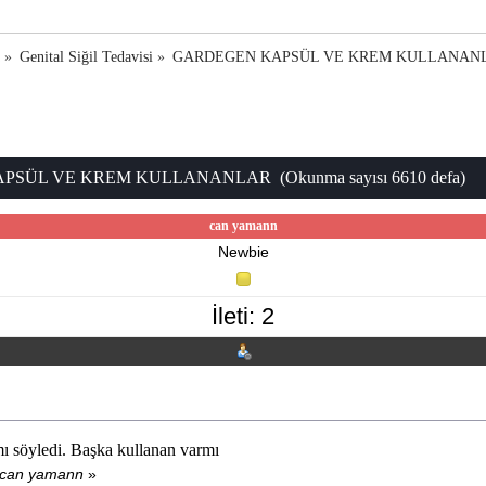
a
»
Genital Siğil Tedavisi
»
GARDEGEN KAPSÜL VE KREM KULLANAN
SÜL VE KREM KULLANANLAR (Okunma sayısı 6610 defa)
can yamann
Newbie
İleti: 2
ı söyledi. Başka kullanan varmı
 can yamann
»