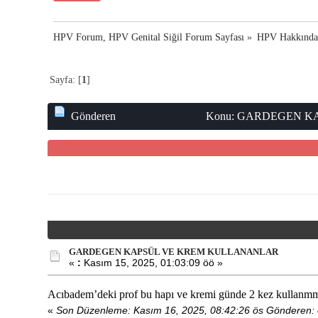
HPV Forum, HPV Genital Siğil Forum Sayfası
»
HPV Hakkınd
Sayfa: [
1
]
Gönderen
Konu: GARDEGEN KAP
GARDEGEN KAPSÜL VE KREM KULLANANLAR
«
:
Kasım 15, 2025, 01:03:09 öö »
Acıbadem’deki prof bu hapı ve kremi günde 2 kez kullanmm
«
Son Düzenleme: Kasım 16, 2025, 08:42:26 ös Gönderen: