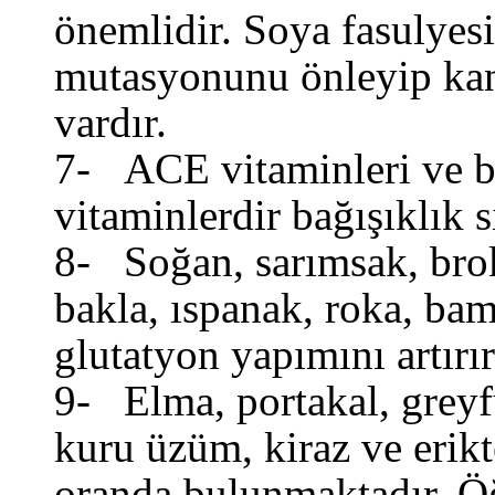
önemlidir. Soya fasulyesi
mutasyonunu önleyip kans
vardır.
7- ACE vitaminleri ve b
vitaminlerdir bağışıklık s
8- Soğan, sarımsak, brok
bakla, ıspanak, roka, bam
glutatyon yapımını artırır
9- Elma, portakal, greyfu
kuru üzüm, kiraz ve erik
oranda bulunmaktadır. Ö