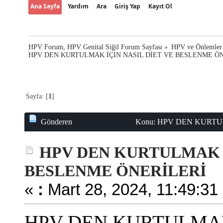
Ana Sayfa
Yardım
Ara
Giriş Yap
Kayıt Ol
HPV Forum, HPV Genital Siğil Forum Sayfası
»
HPV ve Önlemler
HPV DEN KURTULMAK İÇİN NASIL DİET VE BESLENME Ö
Sayfa: [
1
]
Gönderen
Konu: HPV DEN KURTU
sayısı 11487 defa)
HPV DEN KURTULMAK İ
BESLENME ÖNERİLERİ
«
:
Mart 28, 2024, 11:49:31
HPV DEN KURTULMAK 