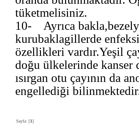
tüketmelisiniz.
10- Ayrıca bakla,bezelye
kurubaklagillerde enfeks
özellikleri vardır.Yeşil ç
doğu ülkelerinde kanser 
ısırgan otu çayının da a
engellediği bilinmektedir
Sayfa: [
1
]