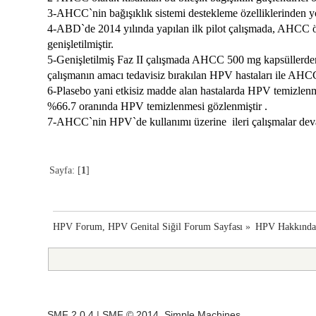
3-AHCC`nin bağışıklık sistemi destekleme özelliklerinden yo
4-ABD`de 2014 yılında yapılan ilk pilot çalışmada, AHCC özü
genişletilmiştir.
5-Genişletilmiş Faz II çalışmada AHCC 500 mg kapsüllerden 
çalışmanın amacı tedavisiz bırakılan HPV hastaları ile AHC
6-Plasebo yani etkisiz madde alan hastalarda HPV temizlen
%66.7 oranında HPV temizlenmesi gözlenmiştir .
7-AHCC`nin HPV`de kullanımı üzerine ileri çalışmalar dev
Sayfa: [
1
]
HPV Forum, HPV Genital Siğil Forum Sayfası
»
HPV Hakkınd
SMF 2.0.4
|
SMF © 2014
,
Simple Machines