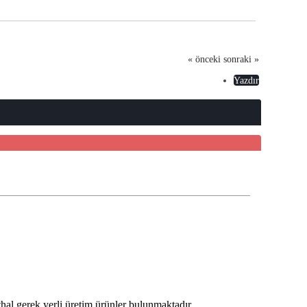
« önceki
sonraki »
Yazdır
thal gerek yerli üretim ürünler bulunmaktadır.