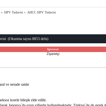
a
»
HPV Tedavisi
»
AHCC HPV Tedavisi
si (Okunma sayısı 8853 defa)
hpvsavar
Ziyaretçi
sıl ve nerade satılır
ksoz korele bileşik elde edilir.
larak Japonya`da uzun yıllardır kullanılmaktadır. Türkiye`de de gerek i