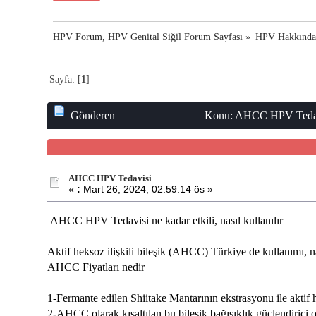
HPV Forum, HPV Genital Siğil Forum Sayfası
»
HPV Hakkınd
Sayfa: [
1
]
Gönderen
Konu: AHCC HPV Tedavi
AHCC HPV Tedavisi
«
:
Mart 26, 2024, 02:59:14 ös »
AHCC HPV Tedavisi ne kadar etkili, nasıl kullanılır
Aktif heksoz ilişkili bileşik (AHCC) Türkiye de kullanımı, na
AHCC Fiyatları nedir
1-Fermante edilen Shiitake Mantarının ekstrasyonu ile aktif he
2-AHCC olarak kısaltılan bu bileşik bağışıklık güçlendirici o