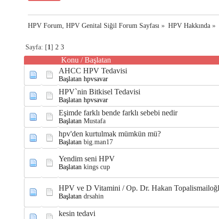
HPV Forum, HPV Genital Siğil Forum Sayfası
»
HPV Hakkında
»
Sayfa: [
1
]
2
3
Konu
/
Başlatan
AHCC HPV Tedavisi
Başlatan hpvsavar
HPV`nin Bitkisel Tedavisi
Başlatan hpvsavar
Eşimde farklı bende farklı sebebi nedir
Başlatan
Mustafa
hpv'den kurtulmak mümkün mü?
Başlatan
big.man17
Yendim seni HPV
Başlatan
kings cup
HPV ve D Vitamini / Op. Dr. Hakan Topalismailoğ
Başlatan
drsahin
kesin tedavi