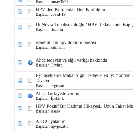
Başlatan
tunay3571
HPV den Kurulanlar, Ben Kurtuldum
Başlatan
covid-19
Dr.Nevra Topalismailoğlu / HPV Tedavisinde Bağışı
Başlatan
drsahin
istanbul için hpv doktoru önerisi
Başlatan
salmanlı
Ahcc tedavisi ve siğil varlığı hakkında
Başlatan
Tryhrd
Eşcinselllerde Makat Siğili Tedavisi en İyi Yönte
Tavsiye
Başlatan
erguvan
Ahcc Türkiyede var mı
Başlatan
İpekk-k
HPV Pozitif Bir Kadının Hikayesi.. Uzun Fakat Mu
Başlatan
issalo
AHCC yalan mı
Başlatan
hpvpozitif