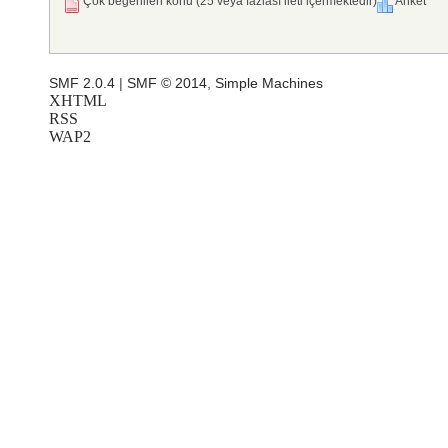
Çok beğenilen konu (25 veya fazlası ileti içermektedir)
Anket
SMF 2.0.4
|
SMF © 2014
,
Simple Machines
XHTML
RSS
WAP2