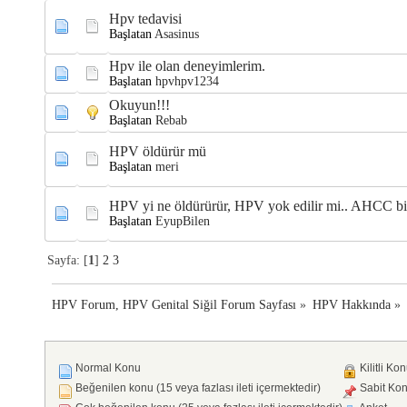
Hpv tedavisi
Başlatan
Asasinus
Hpv ile olan deneyimlerim.
Başlatan
hpvhpv1234
Okuyun!!!
Başlatan
Rebab
HPV öldürür mü
Başlatan
meri
HPV yi ne öldürürür, HPV yok edilir mi.. AHCC bi
Başlatan
EyupBilen
Sayfa: [
1
]
2
3
HPV Forum, HPV Genital Siğil Forum Sayfası
»
HPV Hakkında
»
Normal Konu
Kilitli Ko
Beğenilen konu (15 veya fazlası ileti içermektedir)
Sabit Ko