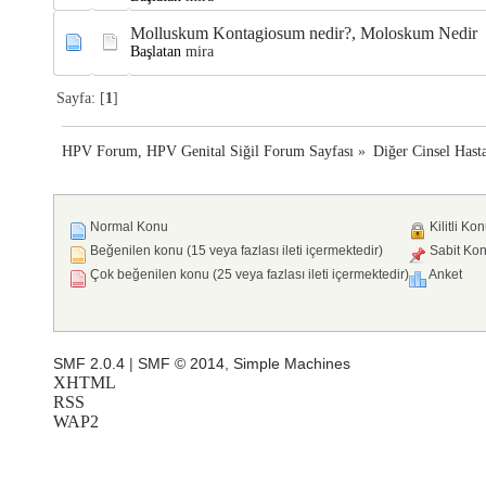
Molluskum Kontagiosum nedir?, Moloskum Nedir
Başlatan
mira
Sayfa: [
1
]
HPV Forum, HPV Genital Siğil Forum Sayfası
»
Diğer Cinsel Hasta
Normal Konu
Kilitli Ko
Beğenilen konu (15 veya fazlası ileti içermektedir)
Sabit Ko
Çok beğenilen konu (25 veya fazlası ileti içermektedir)
Anket
SMF 2.0.4
|
SMF © 2014
,
Simple Machines
XHTML
RSS
WAP2