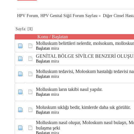
HPV Forum, HPV Genital Siğil Forum Sayfası
»
Diğer Cinsel Hasta
Sayfa: [
1
]
Konu
/
Başlatan
Molluskum belirtileri nelerdir, molsokum, mollosku
Başlatan
mira
GENİTAL BÖLGE SİVİLCE BENZERİ OLUŞ
Başlatan
mira
Molluskum tedavisi, Moloskum hastalığı tedavisi nası
Başlatan
mira
Molluskum ların takibi nasıl yapılır.
Başlatan
mira
Moluskum sıklığı bedir, kimlerde daha sık görülür.
Başlatan
mira
Molluskum nasıl oluşur, Moloskum nasıl bulaşrı, Mo
bulaşma şeki
Başlatan
mira