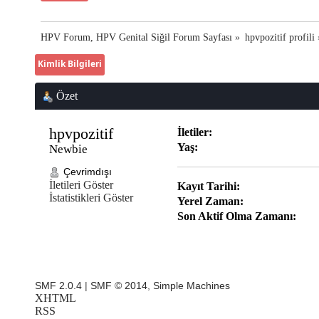
HPV Forum, HPV Genital Siğil Forum Sayfası
»
hpvpozitif profili
Kimlik Bilgileri
Özet
hpvpozitif 
İletiler:
Yaş:
Newbie
Çevrimdışı
İletileri Göster
Kayıt Tarihi:
İstatistikleri Göster
Yerel Zaman:
Son Aktif Olma Zamanı:
SMF 2.0.4
|
SMF © 2014
,
Simple Machines
XHTML
RSS