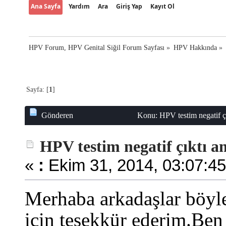
Ana Sayfa
Yardım
Ara
Giriş Yap
Kayıt Ol
HPV Forum, HPV Genital Siğil Forum Sayfası
»
HPV Hakkında
»
Sayfa: [
1
]
Gönderen
Konu: HPV testim negatif ç
HPV testim negatif çıktı 
«
:
Ekim 31, 2014, 03:07:45
Merhaba arkadaşlar böyle
için teşekkür ederim.Ben