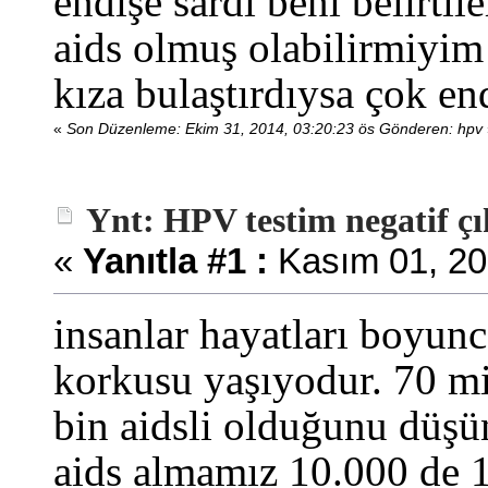
endişe sardı beni belirtil
aids olmuş olabilirmiyim 
kıza bulaştırdıysa çok en
«
Son Düzenleme: Ekim 31, 2014, 03:20:23 ös Gönderen: hpv
Ynt: HPV testim negatif ç
«
Yanıtla #1 :
Kasım 01, 20
insanlar hayatları boyun
korkusu yaşıyodur. 70 m
bin aidsli olduğunu düşü
aids almamız 10.000 de 