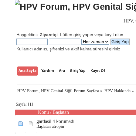
HPV, G
Hoşgeldiniz
Ziyaretçi
. Lütfen
giriş yapın
veya
kayıt olun
.
Kullanıcı adınızı, şifrenizi ve aktif kalma süresini giriniz
Ana Sayfa
Yardım
Ara
Giriş Yap
Kayıt Ol
HPV Forum, HPV Genital Siğil Forum Sayfası
»
HPV Hakkında
»
Sayfa: [
1
]
Konu
/
Başlatan
gardasil 4 korumadı
Başlatan
atropin