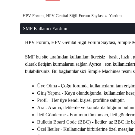
HPV Forum, HPV Genital Siğil Forum Sayfası
»
Yardım
SMF Kullanıcı Yardımı
HPV Forum, HPV Genital Siğil Forum Sayfası, Simple M
SMF bu site tarafından kullanılan; ücretsiz , basit , hızlı ,
olarak iletişim kurmalarını sağlar. Ayrıca , son kullanıcıla
bulabilirsiniz. Bu bağlantılar sizi Simple Machines resmi 
Üye Olma
- Çoğu forumda kullanıcıların tam erişim
Giriş Yapma
- Kayıt olunduğunda, kullanıcılar hesap
Profil
- Her üye kendi kişisel profiline sahiptir.
Ara
- Arama, iletilerde ve konularda bilginin bulunm
İleti Gönderme
- Forumun tüm amacı, ileti göndermek
Bulletin Board Code (BBC)
- İletiler, az BBC ile ba
Özel İletiler
- Kullanıcılar birbirlerine özel mesajlar