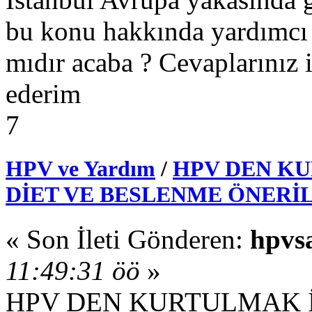
bu konu hakkında yardımcı o
mıdır acaba ? Cevaplarınız 
ederim
7
HPV ve Yardım
/
HPV DEN KU
DİET VE BESLENME ÖNERİ
« Son İleti Gönderen:
hpvs
11:49:31 öö
»
HPV DEN KURTULMAK İ