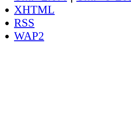
XHTML
RSS
WAP2