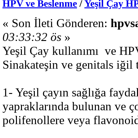
HPV ve Beslenme
/
Yeşil Çay HP
« Son İleti Gönderen:
hpvs
03:33:32 ös
»
Yeşil Çay kullanımı ve HP
Sinakateşin ve genitals iğil 
1- Yeşil çayın sağlığa fayda
yapraklarında bulunan ve ç
polifenollere veya flavonoidl