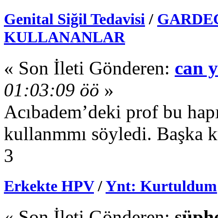
Genital Siğil Tedavisi
/
GARDEG
KULLANANLAR
« Son İleti Gönderen:
can 
01:03:09 öö
»
Acıbadem’deki prof bu hapı
kullanmmı söyledi. Başka k
3
Erkekte HPV
/
Ynt: Kurtuldum
« Son İleti Gönderen:
şüph