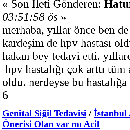
« Son İleti Gönderen:
Hat
03:51:58 ös
»
merhaba, yıllar önce ben d
kardeşim de hpv hastası oldu
hakan bey tedavi etti. yılla
hpv hastalığı çok arttı tüm 
oldu. nerdeyse bu hastalığ
6
Genital Siğil Tedavisi
/
İstanbul
Önerisi Olan var mı Acil