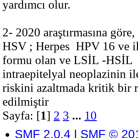
yardımcı olur.
2- 2020 araştırmasına göre,
HSV ; Herpes HPV 16 ve ili
formu olan ve LSİL -HSİL o
intraepitelyal neoplazinin 
riskini azaltmada kritik bir
edilmiştir
Sayfa: [
1
]
2
3
...
10
SMF 2.0.4
|
SMF © 20