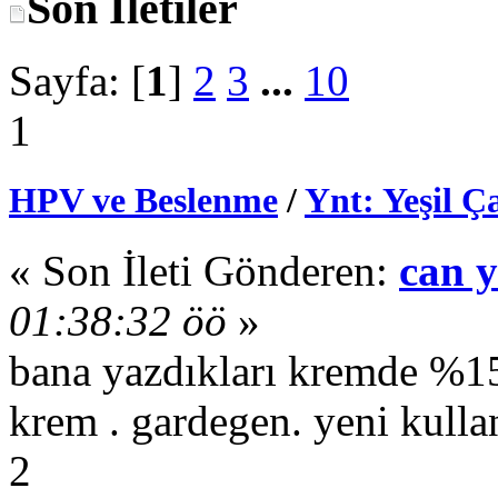
Son İletiler
Sayfa: [
1
]
2
3
...
10
1
HPV ve Beslenme
/
Ynt: Yeşil Ç
« Son İleti Gönderen:
can 
01:38:32 öö
»
bana yazdıkları kremde %15 
krem . gardegen. yeni kull
2