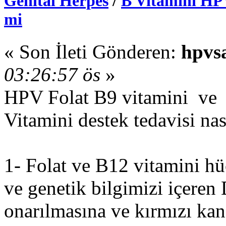
Genital Herpes
/
B Vitamini HPV
mi
« Son İleti Gönderen:
hpvs
03:26:57 ös
»
HPV Folat B9 vitamini 
Vitamini destek tedavisi nası
1- Folat ve B12 vitamini hü
ve genetik bilgimizi içere
onarılmasına ve kırmızı kan