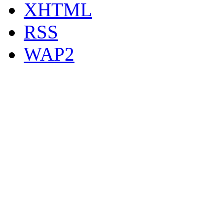
XHTML
RSS
WAP2