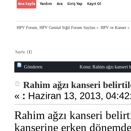
Ana Sayfa
Yardım
Ara
Giriş Yap
Kayıt Ol
HPV Forum, HPV Genital Siğil Forum Sayfası
»
HPV ve Kanser
»
Sayfa: [
1
]
Gönderen
Konu: Rahim ağzı kanseri be
Rahim ağzı kanseri belirtil
«
:
Haziran 13, 2013, 04:42
Rahim ağzı kanseri belirti
kanserine erken dönemde