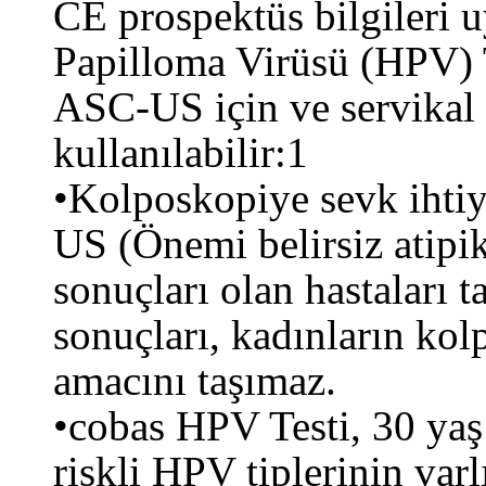
CE prospektüs bilgileri 
Papilloma Virüsü (HPV) Te
ASC-US için ve servikal s
kullanılabilir:1
•Kolposkopiye sevk ihtiy
US (Önemi belirsiz atipi
sonuçları olan hastaları t
sonuçları, kadınların ko
amacını taşımaz.
•cobas HPV Testi, 30 yaş
riskli HPV tiplerinin var