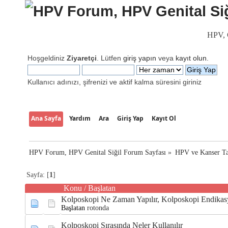
HPV, G
Hoşgeldiniz
Ziyaretçi
. Lütfen
giriş yapın
veya
kayıt olun
.
Kullanıcı adınızı, şifrenizi ve aktif kalma süresini giriniz
Ana Sayfa
Yardım
Ara
Giriş Yap
Kayıt Ol
HPV Forum, HPV Genital Siğil Forum Sayfası
»
HPV ve Kanser Ta
Sayfa: [
1
]
Konu
/
Başlatan
Kolposkopi Ne Zaman Yapılır, Kolposkopi Endikas
Başlatan
rotonda
Kolposkopi Sırasında Neler Kullanılır