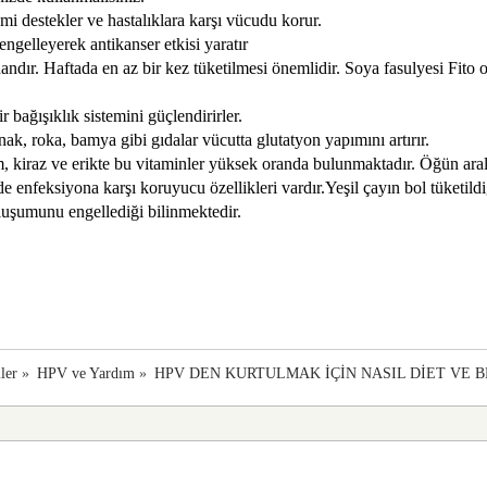
i destekler ve hastalıklara karşı vücudu korur.
ngelleyerek antikanser etkisi yaratır
ndır. Haftada en az bir kez tüketilmesi önemlidir. Soya fasulyesi Fit
bağışıklık sistemini güçlendirirler.
ak, roka, bamya gibi gıdalar vücutta glutatyon yapımını artırır.
m, kiraz ve erikte bu vitaminler yüksek oranda bulunmaktadır. Öğün ara
 enfeksiyona karşı koruyucu özellikleri vardır.Yeşil çayın bol tüketild
luşumunu engellediği bilinmektedir.
ler
»
HPV ve Yardım
»
HPV DEN KURTULMAK İÇİN NASIL DİET VE 