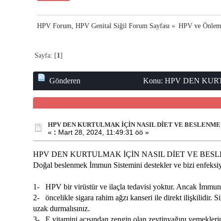
HPV Forum, HPV Genital Siğil Forum Sayfası
»
HPV ve Önlem
Sayfa: [
1
]
Gönderen
Konu: HPV DEN KURTU
HPV DEN KURTULMAK İÇİN NASIL DİET VE BESLENME
«
:
Mart 28, 2024, 11:49:31 öö »
HPV DEN KURTULMAK İÇİN NASIL DİET VE BES
Doğal beslenmek İmmun Sistemini destekler ve bizi enfeksi
1- HPV bir virüstür ve ilaçla tedavisi yoktur. Ancak İmmun 
2- öncelikle sigara rahim ağzı kanseri ile direkt ilişkilidi
uzak durmalısınız.
3- E vitamini açısından zengin olan zeytinyağını yemeklerin