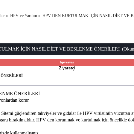
ler
»
HPV ve Yardım
»
HPV DEN KURTULMAK İÇİN NASIL DİET VE 
LMAK İÇİN NASIL DİET VE BESLENME ÖNERİLERİ (Okunma s
hpvsavar
Ziyaretçi
 ÖNERİLERİ
LENME ÖNERİLERİ
yonlardan korur.
Sitemi güçlendiren takviyeler ve gıdalar ile HPV virüsünün vücuttan a
r. Sigara bırakılmaldıır. HPV den korunmak ve kurtulmak için öncelikle d
izde kullanmalısınız.