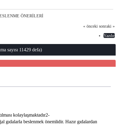
BESLENME ÖNERİLERİ
« önceki
sonraki »
Yazdır
ayısı 11429 defa)
tılması kolaylaşmaktadır2-
oğal gıdalarla beslenmek önemlidir. Hazır gıdalardan