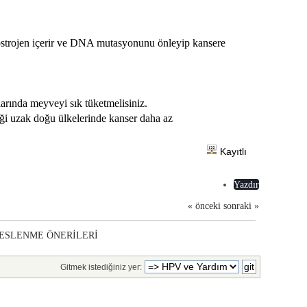
o ostrojen içerir ve DNA mutasyonunu önleyip kansere
larında meyveyi sık tüketmelisiniz.
iği uzak doğu ülkelerinde kanser daha az
Kayıtlı
Yazdır
« önceki
sonraki »
BESLENME ÖNERİLERİ
Gitmek istediğiniz yer: