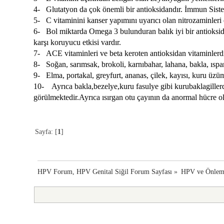
4- Glutatyon da çok önemli bir antioksidandır. İmmun Sistem
5- C vitaminini kanser yapımını uyarıcı olan nitrozaminleri e
6- Bol miktarda Omega 3 bulunduran balık iyi bir antioksida
karşı koruyucu etkisi vardır.
7- ACE vitaminleri ve beta keroten antioksidan vitaminlerdir 
8- Soğan, sarımsak, brokoli, karnıbahar, lahana, bakla, ıspan
9- Elma, portakal, greyfurt, ananas, çilek, kayısı, kuru üzü
10- Ayrıca bakla,bezelye,kuru fasulye gibi kurubaklagillerde
görülmektedir.Ayrıca ısırgan otu çayının da anormal hücre o
Sayfa: [
1
]
HPV Forum, HPV Genital Siğil Forum Sayfası
»
HPV ve Önlem