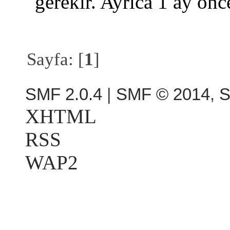
gerekir. Ayrica 1 ay on
Sayfa: [
1
]
SMF 2.0.4
|
SMF © 2014
,
S
XHTML
RSS
WAP2