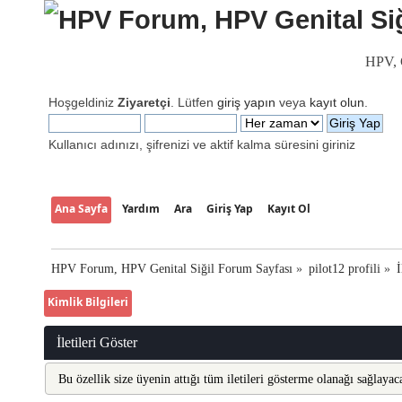
HPV, G
Hoşgeldiniz
Ziyaretçi
. Lütfen
giriş yapın
veya
kayıt olun
.
Kullanıcı adınızı, şifrenizi ve aktif kalma süresini giriniz
Ana Sayfa
Yardım
Ara
Giriş Yap
Kayıt Ol
HPV Forum, HPV Genital Siğil Forum Sayfası
»
pilot12 profili
»
İ
Kimlik Bilgileri
İletileri Göster
Bu özellik size üyenin attığı tüm iletileri gösterme olanağı sağlayaca