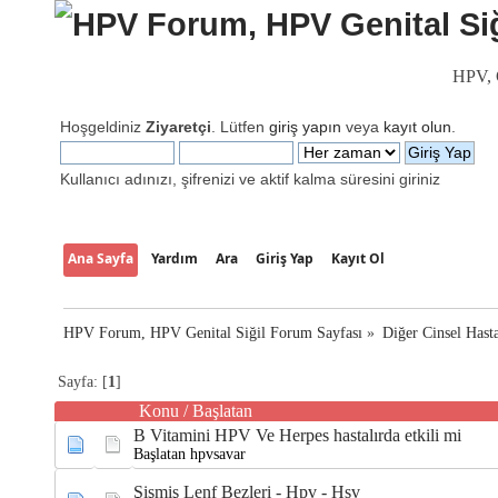
HPV, G
Hoşgeldiniz
Ziyaretçi
. Lütfen
giriş yapın
veya
kayıt olun
.
Kullanıcı adınızı, şifrenizi ve aktif kalma süresini giriniz
Ana Sayfa
Yardım
Ara
Giriş Yap
Kayıt Ol
HPV Forum, HPV Genital Siğil Forum Sayfası
»
Diğer Cinsel Hasta
Sayfa: [
1
]
Konu
/
Başlatan
B Vitamini HPV Ve Herpes hastalırda etkili mi
Başlatan hpvsavar
Şişmiş Lenf Bezleri - Hpv - Hsv