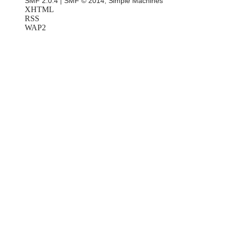
SMF 2.0.4
|
SMF © 2014
,
Simple Machines
XHTML
RSS
WAP2