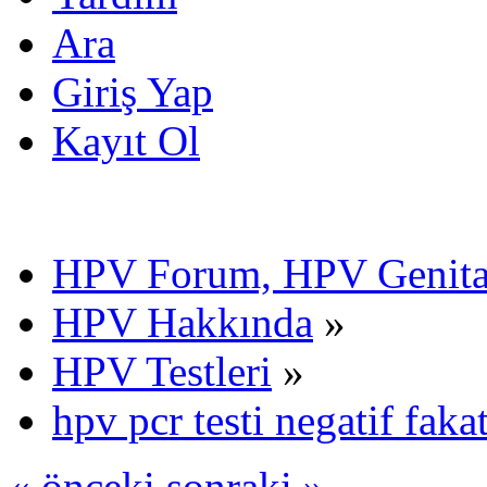
Ara
Giriş Yap
Kayıt Ol
HPV Forum, HPV Genital
HPV Hakkında
»
HPV Testleri
»
hpv pcr testi negatif fakat
« önceki
sonraki »