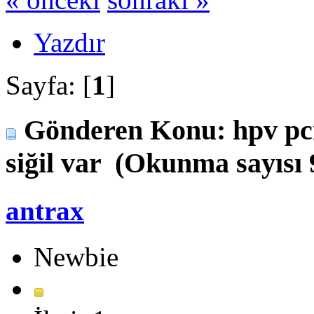
Yazdır
Sayfa: [
1
]
Gönderen
Konu: hpv pcr 
siğil var (Okunma sayısı 
antrax
Newbie