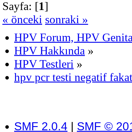
Sayfa: [
1
]
« önceki
sonraki »
HPV Forum, HPV Genital
HPV Hakkında
»
HPV Testleri
»
hpv pcr testi negatif fakat
SMF 2.0.4
|
SMF © 20