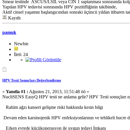
Smear testinde ASCUS/LSIL veya CİN 1 saptanması sonrasında kolp
Yapılan HPV tedavisi sonrasında HPV pozitifliğinin takibinde,
Aktif cinsel yaşamın başlangıcından sonraki üçüncü yıldan itibaren tar
Kayıtlı
pamuk
Newbie
İleti: 24
HPV Testi Sonuçları Değerlendirme
«
Yanıtla #1 :
Ağustos 21, 2013, 11:51:48 öö »
NucliSENS EasyQ HPV testi ne anlama gelir? HPV Testi sonuçları nası
Rahim ağzı kanseri gelişme riski hakkında kesin bilgi
Devam eden karsinojenik HPV enfeksiyonlarının ve tehlikeli hucre deği
Erken evrede küçükoperasyon ile uygun tedavi İmkanı